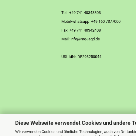
Tel. +49 741 40343303
Mobil/whatsapp +49 160 7377000
Fax: +49 741 40342408
Mail: info@mg-jagd.de
USt-IdNr. DE293250044
Diese Webseite verwendet Cookies und andere T
Wir verwenden Cookies und ähnliche Technologien, auch von Drittanbie