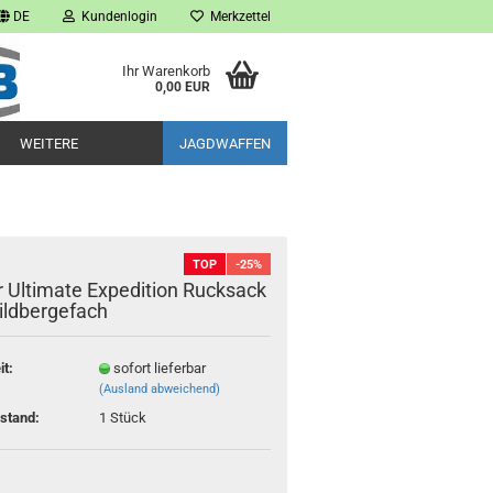
DE
Kundenlogin
Merkzettel
Ihr Warenkorb
0,00 EUR
WEITERE
JAGDWAFFEN
TOP
-25%
r Ultimate Expedition Rucksack
ildbergefach
it:
sofort lieferbar
(Ausland abweichend)
stand:
1
Stück