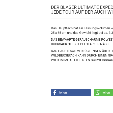
DER BLASER ULTIMATE EXPED
JEDE TOUR AUF DER AUCH 
Das Hauptfach hat ein Fassungsvolumen von
25 x 65 cm und das Gewicht liegt bei ca. 3,
DAS BEWÄHRTE GERÄUSCHARME POLYEST
RUCKSACK SELBST BEI STARKER NÄSSE.
DAS HAUPTFACH VERFÜGT INNEN ÜBER E
WILDBERGEFACH KANN DURCH EINEN G
WILD IM MITGELIEFERTEN SCHWEISSSAC
teilen
teilen