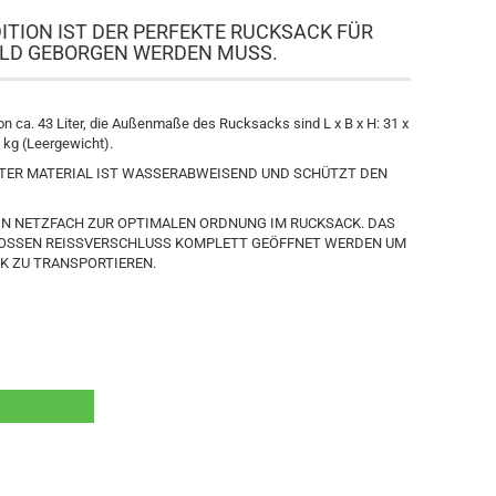
ITION IST DER PERFEKTE RUCKSACK FÜR
WILD GEBORGEN WERDEN MUSS.
 ca. 43 Liter, die Außenmaße des Rucksacks sind L x B x H: 31 x
3 kg (Leergewicht).
ER MATERIAL IST WASSERABWEISEND UND SCHÜTZT DEN
IN NETZFACH ZUR OPTIMALEN ORDNUNG IM RUCKSACK. DAS
ROSSEN REISSVERSCHLUSS KOMPLETT GEÖFFNET WERDEN UM
K ZU TRANSPORTIEREN.