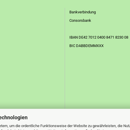
Bankverbindung
Consorsbank
IBAN DE42 7012 0400 8471 8230 08
BIC DABBDEMMXXX
echnologien
tern, um die ordentliche Funktionsweise der Website zu gewährleisten, die Nu